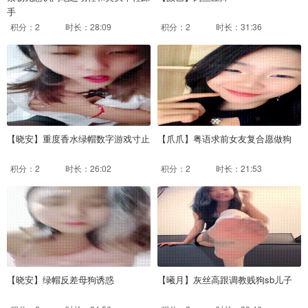
手
积分：2
时长：28:09
积分：2
时长：31:36
【晓安】重度香水绿帽数字游戏寸止
【爪爪】粤语求前女友复合愿做狗
积分：2
时长：26:02
积分：2
时长：21:53
【晓安】绿帽反差母狗诱惑
【曦月】灰丝高跟调教贱狗sb儿子