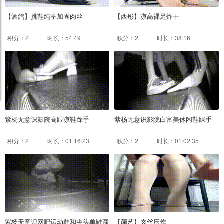
【酒鸽】挑鞋纯享加固肉丝
【西彤】凉高裸足炸干
积分：2
时长：54:49
积分：2
时长：38:16
紫杨无意识影院高跟凉鞋踩手
紫杨无意识影院白富美休闲鞋踩手
积分：2
时长：01:16:23
积分：2
时长：01:02:35
紫杨无意识网吧运动鞋和尖头单鞋踩
【颜艺】肉丝压炸