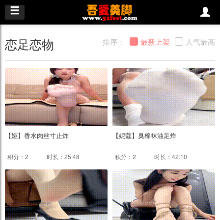
恋足恋物
排序：
最新上架
人气最高
【娅】香水肉丝寸止炸
【妮蔻】臭棉袜油足炸
积分：2
时长：25:48
积分：2
时长：42:10