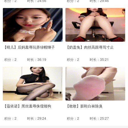
积分：2
时长：24:56
积分：2
时长：29:46
【晴儿】后妈羞辱玩弄绿帽继子
【奶盖兔】肉丝高跟辱骂寸止
积分：2
时长：36:19
积分：2
时长：35:21
【蔻依诺】黑丝羞辱侏儒矮狗
【敢敢】脏鞋白袜除臭
积分：2
时长：29:24
积分：2
时长：25:27