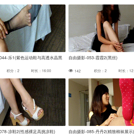
044-乐1(紫色运动鞋与高透水晶黑
自由摄影-053-霞霞2(黑丝)
积分：2 时长：16:00
积分：2 时长：12:
142
078-凉鞋2(性感裸足高挑凉鞋)
自由摄影-085-丹丹2(精致棉袜展示