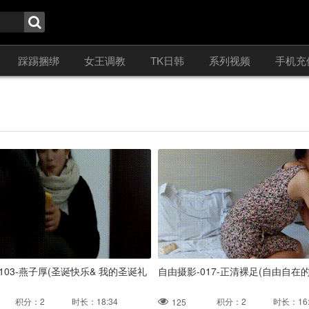
踩踢捆绑
女王调教
TK日韩
系列视频
手机充
103-燕子厚(圣诞快乐& 我的圣诞礼
自由摄影-017-正清裸足(自由自在
积分：2 时长：18:34
积分：2 时长：16:
125