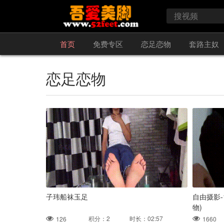
首页
免费专区
恋足恋物
套路主奴
恋足恋物
子玮船袜玉足
自由摄影-
物)
积分：2 时长：02:57
126
1660