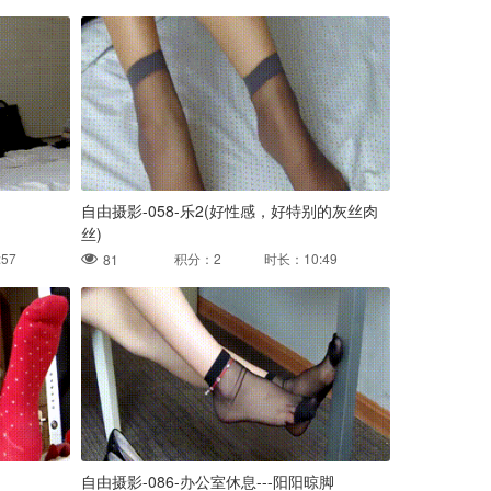
自由摄影-058-乐2(好性感，好特别的灰丝肉
丝)
57
积分：2 时长：10:49
81
)
自由摄影-086-办公室休息---阳阳晾脚