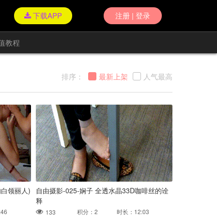
下载APP
注册 | 登录
值教程
排序：
最新上架
人气最高
的白领丽人)
自由摄影-025-娴子 全透水晶33D咖啡丝的诠
释
46
积分：2 时长：12:03
133