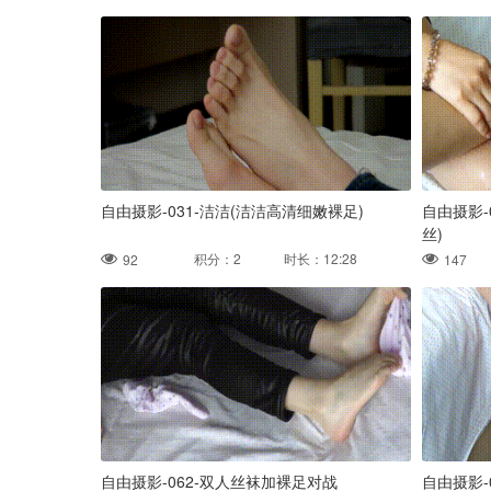
自由摄影-031-洁洁(洁洁高清细嫩裸足)
自由摄影-
丝)
积分：2 时长：12:28
92
147
自由摄影-062-双人丝袜加裸足对战
自由摄影-